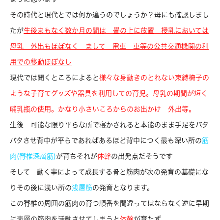
その時代と現代とでは何か違うのでしょうか？母にも確認しまし
たが
生後まもなく数か月の間は
畳の上に放置 授乳においては
母乳
外出もほぼなく まして 電車
車等の公共交通機関の利
用での移動ほぼなし
現代では聞くところによると
様々な身動きのとれない束縛椅子の
ような
子育てグッズや器具を利用しての育児。
母乳の期間が短く
哺乳瓶の使用。
かなり小さいころからのお出かけ 外出等。
生後 可能な限り平らな所で寝かされると本能のまま手足をバタ
バタさせ背中が平らであればあるほど背中につく最も深い所の
筋
肉(脊椎深層筋)
が育ちそれが
体幹
の出発点だそうです
そして 動く事によって成長する骨と筋肉が次の発育の基礎にな
りその後に浅い所の
浅層筋
の発育となります。
この脊椎の周囲の筋肉の育つ順番を間違ってはならなく逆に早期
に表層の筋肉を活動させてしまうと
体幹
が育たず