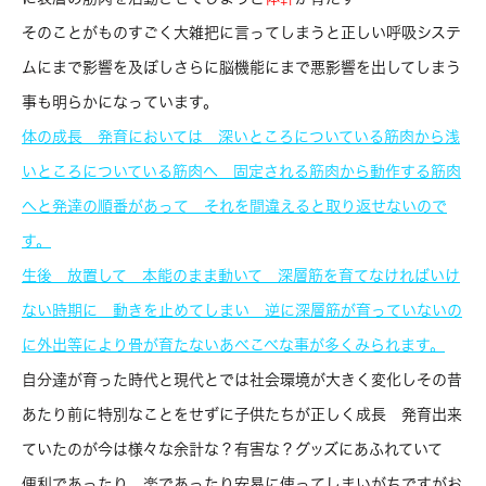
そのことがものすごく大雑把に言ってしまうと正しい呼吸システ
ムにまで影響を及ぼしさらに脳機能にまで悪影響を出してしまう
事も明らかになっています。
体の成長 発育においては
深いところについている筋肉から
浅
いところについている筋肉へ
固定される筋肉から動作する筋肉
へと
発達の順番があって
それを間違えると取り返せないので
す。
生後 放置して 本能のまま動いて
深層筋を育てなければいけ
ない時期に
動きを止めてしまい
逆に深層筋が育っていないの
に
外出等により骨が育たない
あべこべな事が多くみられます。
自分達が育った時代と現代とでは社会環境が大きく変化しその昔
あたり前に特別なことをせずに子供たちが正しく成長 発育出来
ていたのが今は様々な余計な？有害な？グッズにあふれていて
便利であったり 楽であったり安易に使ってしまいがちですがお