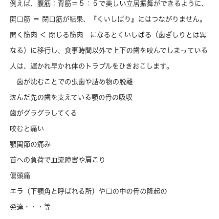
例えば、腹筋：背筋＝５：５で美しい立居振舞ができるように、
開口筋 ＝ 閉口筋が結果、『くいしばり』にはつながりません。
開く筋肉 ＜ 閉じる筋肉 になるとくいしばる（歯ぎしりとは異
なる）に移行し、食事時間以外で上下の歯を咬んでしまっている
人は、遅かれ早かれ体のトラブルをひきおこします。
歯が沈むことでの虫歯や詰め物の脱離
沈んだ先の歯を支えている顎の骨の吸収
歯がグラグラしてくる
咬むと痛い
顎関節の痛み
首への負荷で血流障害や肩こり
偏頭痛
エラ（下顎角と呼ばれる所）や口の中の骨の隆起の
発達・・・等