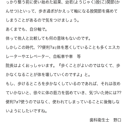
っかり整う前に使い始めた結果、幼若(ようじゃく)股(こ)関節(か
んせつ)といって、歩き過ぎがかえって軸になる股関節を痛めて
しまうことがあるので気をつけましょう。
あくまでも、自分軸で。
体って他人と比較しても何の意味もないのです。
しかしこの時代、??便利?≠ｪ体を悪くしていることも多くエスカ
レーターやエレベーター、自転車や車 等
院長はよくおっしゃいます。『歩くことがよいのではなくて、歩
かなくなることが体を壊していくのですよ』と。
もし、歩けるところを歩かなくしているのであれば、それは改め
ていかないと、徐々に体の筋力を弱めていき、気づいた時には??
便利?≠?使うのではなく、使われてしまっていることに後悔しな
いようにしたいですね。
歯科衛生士 野口