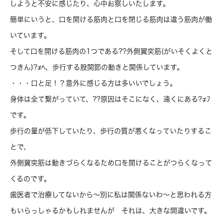
しようと不安に感じたり、心中お察しいたします。
簡単にいうと、口を開ける筋肉と口を閉じる筋肉は違う筋肉が働
いています。
そして口を開ける筋肉の1つである??外側翼突筋(がいそくよくと
つきん)?≠ﾍ、歩行する股関節の動きと関係しています。
・・・口と足！？意外に感じる方は多いいでしょう。
身体は全て繋がっていて、??原因はそこになく、遠くにある?≠ﾌ
です。
歩行の量が低下していたり、歩行の質が悪くなっていたりするこ
とで、
外側翼突筋は動きづらくなるため口を開けることがつらくなって
くるのです。
歯医者で治療してないから～別に私は関係ないわ～と思われる方
もいらっしゃるかもしれませんが それは、大きな間違いです。