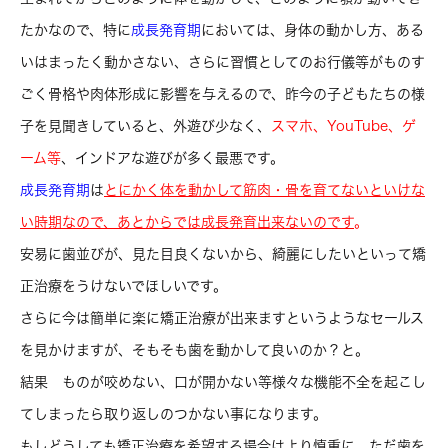
たかなので、特に
成長発育期
においては、身体の動かし方、ある
いはまったく動かさない、さらに習慣としてのお行儀等がものす
ごく骨格や肉体形成に影響を与えるので、昨今の子どもたちの様
子を見聞きしていると、外遊び少なく、
スマホ、YouTube、
ゲ
ーム等
、インドアな遊びが多く最悪です。
成長発育期
は
とにかく体を動かして
筋肉・骨を育てないといけな
い時期なので、
あとからでは成長発育出来ないのです
。
安易に歯並びが、見た目良くないから、綺麗にしたいといって矯
正治療をうけないでほしいです。
さらに今は簡単に楽に矯正治療が出来ますというようなセールス
を見かけますが、そもそも歯を動かして良いのか？と。
結果 ものが咬めない、口が開かない等様々な機能不全を起こし
てしまったら取り返しのつかない事になります。
もしどうしても矯正治療を希望する場合はより慎重に、ただ歯を