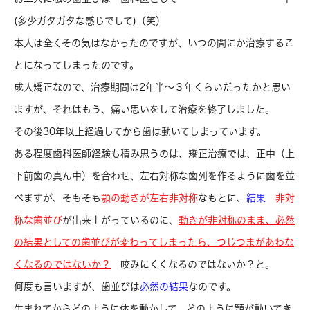
(多少ガタガタな感じでして)（笑）
本人は全くその気はなかったのですが、いつの間にか治療するこ
とになってしまったのです。
成人矯正なので、治療期間は2年半～３年くらいだったかと思い
ますが、それはもう、痛い思いをして治療を終了しました。
その後30年以上経過してから歯は動いてしまっています。
ある程度歯科医師経験も積み思うのは、矯正治療では、正中（上
下前歯の真ん中）を合わせ、左右対称な歯列を作るように歯を並
べますが、そもそも
顎の動きが
左右非対称
なもとに、
結果
非対
称な歯並び
が出来上がっているのに、
動きが非対称のまま、
必然
の結果としての
歯並びが変わってしまったら、
つじつまがあわな
くなるのではないか？
咬みにくくなるのではないか？と。
何度も言いますが、歯並びは
必然の結果
なのです。
生まれてからどのように体を動かして、どのように顎が動いてき