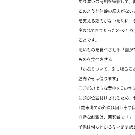
ずり這いの時期を短縮して、
このような体幹の筋肉がない
を支える筋力がないために、
産まれてきてたった2〜3年
ことです。
硬いものを食べさせる『歯が
ものを食べさせる
『かぶりついて、引っ張るこ
筋肉や骨は偏ります』
○○ボのような背中をCの字
に頭が位置付けされるため、
1歳未満での外連れ回し車や
自然な刺激は、悪影響です』
子供は何もわからないまま成