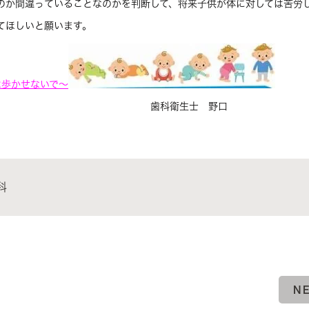
のか間違っていることなのかを判断して、将来子供が体に対しては苦労
てほしいと願います。
は歩かせないで～
衛生士 野口
科
N