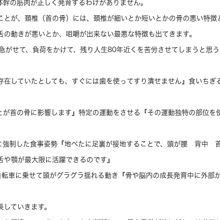
体幹の筋肉が正しく発育するわけがありません。
ことが、頚椎（首の骨）には、頚椎が細いとか短いとかの骨の悪い特徴
舌の動きが悪いとか、咀嚼が出来ない最悪な特徴も出てきます。
を急がせて、負荷をかけて、残り人生80年近くを苦労させてしまうと思
存在していたとしても、すぐには歯を使ってすり潰せません』食いちぎ
とが首の骨に影響します』特定の運動をさせる『その運動独特の部位を
に強制した食事姿勢『地べたに足裏が接地することで、頭が腰 背中 
舌や顎が最大限に活躍できるのです』
自転車に乗せて頭がグラグラ揺れる動き『骨や脳内の成長発育中に外部
長していきます。