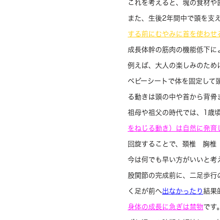
これを考えると、塊の食材や
また、生後2年間中で頭を支え
する前に
むやみに首を使わせ
成長体幹の筋肉の機能低下に
例えば、大人の楽しみのため
ベビーシートで体を固定して
る動きは頭の中や首から背骨
祖母や祖父の時代では、1歳
をねじる動き）は自然に発育
回旋することで、頚椎 胸椎
今は何でも早い方がいいと考
股関節の完成前に、二足歩行
く足が前へ
出なかったり
結果
身体の成長に急ぎは禁物
です