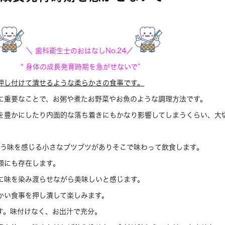
＼ 歯科衛生士のおはなしNo.24／
“ 身体の成長発育時期を急がせないで”
押し付けて
潰せるような柔らかさの食事です。
に重要なことで、お粥や煮たお野菜やお魚のような調理方法です。
を豊かにしたり内面的な落ち着きにもかなり影響してしまうくらい、大
という味を感じる小さなブツブツがありそこで味わって飲食します。
顎にも存在します。
に味を染み渡らせながら美味しいと感じます。
かい食事を押し潰して楽しみます。
す。味付けなく、お出汁で充分。