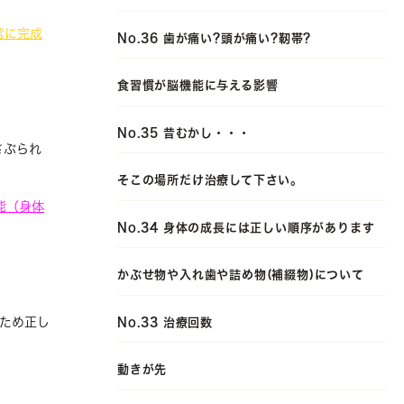
常に完成
No.36 歯が痛い?頭が痛い?靭帯?
食習慣が脳機能に与える影響
No.35 昔むかし・・・
さぶられ
そこの場所だけ治療して下さい。
能
（身体
No.34 身体の成長には正しい順序があります
かぶせ物や入れ歯や詰め物(補綴物)について
。
ため正し
No.33 治療回数
動きが先