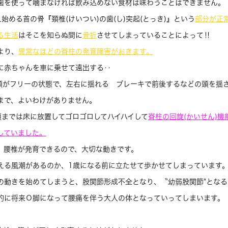
歯を使って噛まなければ飲み込めない食材は味わうことはできません。
始める首の骨『頚椎(けいつい)の歯(し)突起(とっき)』という
部分が正
る生活
はそこを知らぬ間に
骨折
させてしまっていることによって‼
より、
異常なほどの脊柱の発育障害がおきます。
に赤ちゃんを車に乗せて遠出する‥
頭がフリーの状態で、左右に揺れる ブレーキで前後するなどの頭を揺
まで、よいわけがありません。
頃までは床に放置してゴロゴロしてハイハイして
脊柱の回旋(かいせん)機
していました。
 腰椎が発育できるので、大切な動きです。
える風潮があるのか、1歳になる前に立たせて歩かせてしまっています
の動きを始めてしまうと、股関節形成不全となり、〝幼弱股関節″となる
的に将来О脚になって腰痛を伴う大人の体となっていってしまいます。
。