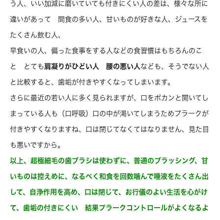
う人、いい加減に磨いていても付きにくい人の差は、様々な所に
違いがあって 間食の多い人、甘いものが好きな人、ジュースを
たくさん飲む人、
早食いの人、偏った食事をする人などの食習慣はもちろんのこ
と とても
肩凝りがひどい人 腰の悪い人
なども、そうでない人
と比較すると、歯垢が付きやすくなってしまいます。
さらに最近の若い人に多く見られますが、口をポカンと開いてし
まっている人も（口呼吸）口の中が渇いてしまうためプラークが
付きやすくなりますね、口は閉じてなくてはなりません、見た目
も悪いですから。
以上、超極細毛の歯ブラシは使わずに、普通のブラッシング、甘
いものは控えめに、なるべく和食を回数噛んで唾液をたくさん出
して、自浄作用を高め、口は閉じて、お行儀のよい生活を心がけ
て、歯垢の付きにくい 結果プラークコントロールがよくなるよ