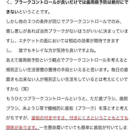
く、
プラークコントロールが良いだけでは歯周病予防は絶対にで
きない
ということです。
しかし他の３つの条件が同じでプラークコントロールでのみ、
善し悪しがあれば当然プラークがないほうがいいに決まっていま
すし、エチケットの面においては相応の効果が期待できます
し、 誰でもキレイな方が気持ち良いですよね。
あえて歯周病予防という観点でプラークコントロールを考えると
規則正しい生活習慣の獲得の手段といえると思います。毎日の歯
磨きも出来ない人が規則正しい生活をしているとは考えにくいで
すから（笑）
もうひとつプラークコントロールというと、ただ歯ブラシ、歯間
ブラシ、糸ようじ等で機械的に歯垢（プラーク）を落とすと考え
がちですが、
歯垢の付きやすさ、付きにくさということもとても
関係があります。
一生懸命磨いていても簡単に歯垢が付いてしま