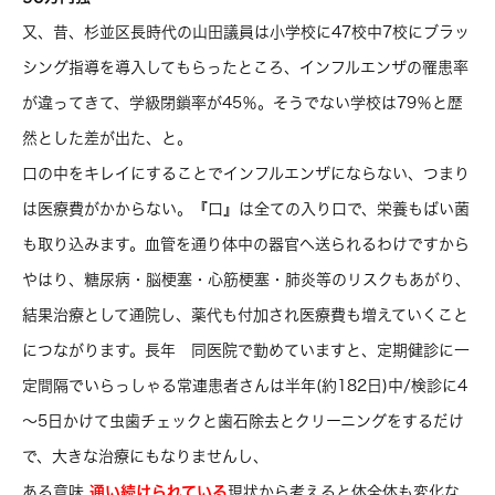
又、昔、杉並区長時代の山田議員は小学校に47校中7校にブラッ
シング指導を導入してもらったところ、インフルエンザの罹患率
が違ってきて、学級閉鎖率が45％。そうでない学校は79％と歴
然とした差が出た、と。
口の中をキレイにすることでインフルエンザにならない、つまり
は医療費がかからない。『口』は全ての入り口で、栄養もばい菌
も取り込みます。血管を通り体中の器官へ送られるわけですから
やはり、糖尿病・脳梗塞・心筋梗塞・肺炎等のリスクもあがり、
結果治療として通院し、薬代も付加され医療費も増えていくこと
につながります。長年 同医院で勤めていますと、定期健診に一
定間隔でいらっしゃる常連患者さんは半年(約182日)中/検診に4
～5日かけて虫歯チェックと歯石除去とクリーニングをするだけ
で、大きな治療にもなりませんし、
ある意味
通い続けられている
現状から考えると体全体も変化な