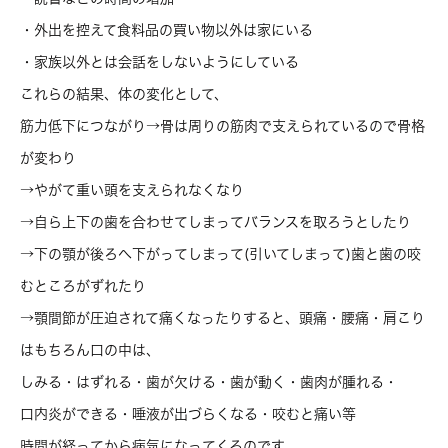
・外出を控えて食料品の買い物以外は家にいる
・家族以外とは会話をしないようにしている
これらの結果、体の変化として、
筋力低下につながり→骨は周りの筋肉で支えられているので骨格
が変わり
→やがて重い頭を支えられなくなり
→自ら上下の歯を合わせてしまってバランスを取ろうとしたり
→下の顎が後ろへ下がってしまって(引いてしまって)歯と歯の咬
むところがずれたり
→顎間節が圧迫されて痛くなったりすると、頭痛・腰痛・肩こり
はもちろん口の中は、
しみる・はずれる・歯が欠ける・歯が動く・歯肉が腫れる・
口内炎ができる・唾液が出づらくなる・咬むと痛い等
時間が経ってから病気になってくるのです。