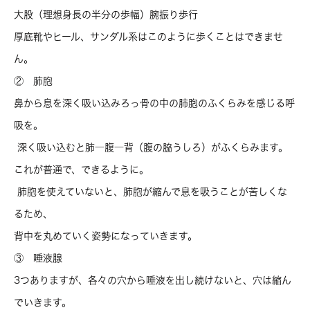
大股（理想身長の半分の歩幅）腕振り歩行
厚底靴やヒール、サンダル系はこのように歩くことはできませ
ん。
② 肺胞
鼻から息を深く吸い込みろっ骨の中の肺胞のふくらみを感じる呼
吸を。
深く吸い込むと肺―腹―背（腹の脇うしろ）がふくらみます。
これが普通で、できるように。
肺胞を使えていないと、肺胞が縮んで息を吸うことが苦しくな
るため、
背中を丸めていく姿勢になっていきます。
③ 唾液腺
3つありますが、各々の穴から唾液を出し続けないと、穴は縮ん
でいきます。