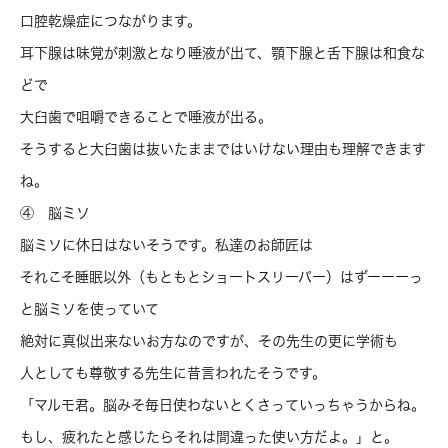
口腔乾燥症につながります。
耳下腺は味覚が刺激となり唾液が出て、顎下腺と舌下腺は和食な
どで
大臼歯で咀嚼できることで唾液が出る。
そうすると大臼歯は抜いたままではいけない理由も理解できます
ね。
④ 脳ミソ
脳ミソに休日はないそうです。私達のお師匠は
それこそ睡眠以外（もともとショートスリーパー）はずーーーっ
と脳ミソを使っていて
絶対に真似出来ないお方なのですが、その先生の更に学術も
人としても尊敬する先生に昔言われたそうです。
「マルモ君。脳みそ毎日使わないとくさっていっちゃうからね。
もし、疲れたと感じたらそれは間違った使い方だよ。」と。